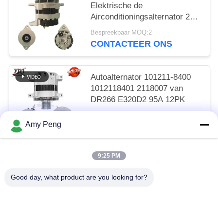
Elektrische de
Airconditioningsalternator 24V
80A 74-46 600-825-6110 van
Bespreekbaar MOQ:2
R305
CONTACTEER ONS
Autoalternator 101211-8400
1012118401 2118007 van
DR266 E320D2 95A 12PK
Bespreekbaar MOQ:2
Amy Peng
CONTACTEER ONS
9:25 PM
populaire categorieën
Alle
Good day, what product are you looking for?
Motorstartmotor
Elektrische Startmotor