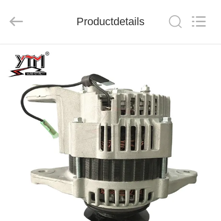
Mechanical
parts
Co.,
Productdetails
Ltd..
All
Rights
Reserved.
HUIS
PRODUCTEN
VIDEOS
VR-
SHOW
ONGEVEER
ONS