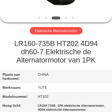
FABRIEKSREIS
KWALITEITSCONTROLE
Elektrische Alternatormotor
CONTACTEER
LR160-735B HT202 4D94
ONS
dh60-7 Elektrische de
Alternatormotor van 1PK
VERZOEK
OM EEN
Plaats van
CHINA
herkomst:
CITAAT
Merknaam:
YUTE
SITEMAP
Modelnummer:
HT202
Hoog licht:
,
,
LR160-735B
1PK elektrische Alternatormotor
4D94 elektrische Alternatormotor