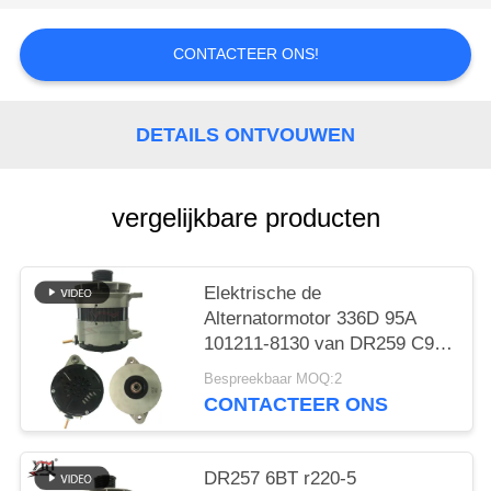
PRIVACYBELEID
CONTACTEER ONS!
DETAILS ONTVOUWEN
vergelijkbare producten
Elektrische de
Alternatormotor 336D 95A
101211-8130 van DR259 C9
330B
Bespreekbaar MOQ:2
CONTACTEER ONS
DR257 6BT r220-5