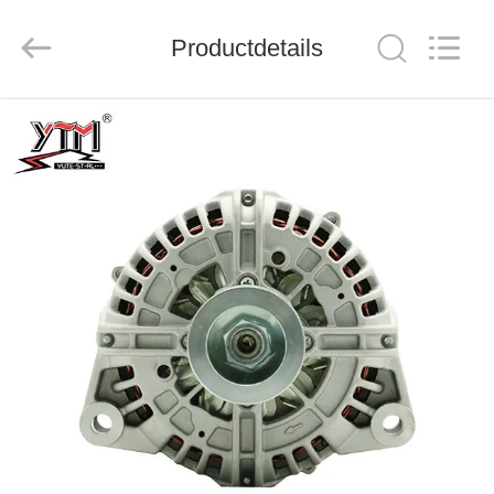
Mechanical
parts
Co.,
Productdetails
Ltd..
All
Rights
Reserved.
HUIS
PRODUCTEN
VIDEOS
VR-
SHOW
ONGEVEER
ONS