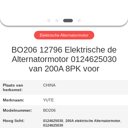
FABRIEKSREIS
KWALITEITSCONTROLE
Elektrische Alternatormotor
CONTACTEER
BO206 12796 Elektrische de
ONS
Alternatormotor 0124625030
van 200A 8PK voor
VERZOEK
OM EEN
Plaats van
CHINA
herkomst:
CITAAT
Merknaam:
YUTE
SITEMAP
Modelnummer:
BO206
Hoog licht:
,
,
0124625030
200A elektrische Alternatormotor
0124625030