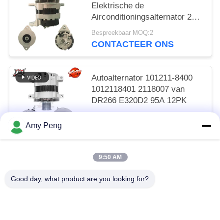
Elektrische de
Airconditioningsalternator 24V
80A 74-46 600-825-6110 van
Bespreekbaar MOQ:2
R305
CONTACTEER ONS
Autoalternator 101211-8400
1012118401 2118007 van
DR266 E320D2 95A 12PK
Bespreekbaar MOQ:2
Amy Peng
CONTACTEER ONS
9:50 AM
populaire categorieën
Alle
Good day, what product are you looking for?
Motorstartmotor
Elektrische Startmotor