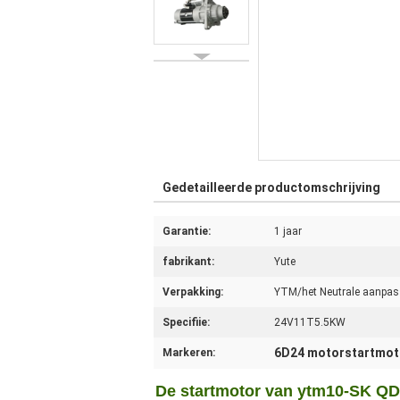
Gedetailleerde productomschrijving
Garantie:
1 jaar
fabrikant:
Yute
Verpakking:
YTM/het Neutrale aanpa
Specifiie:
24V11T5.5KW
6D24 motorstartmot
Markeren:
De startmotor van ytm10-SK Q