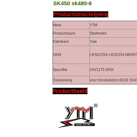
SK450 sk480-6
Productomschrijving
Merk
YTM
Productnaam
Startmotor
Fabrikant
Yute
OEM
LRS02354 LRS2354 M009T
Specifiie
24V11T5.5KW
Toepassing
voor hinokobelco 6D24 SK4
Productbeeld