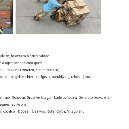
nesdelen, bekwaam & betrouwbaar,
te & agentschapdienst goed.
rs, turbocompressoren, compressoren,
 stator, gelijkrichter, regelgever, aandrijving, relais,…) enz.
truck, Schepen, Graafwerktuigen, Laderbulldozer, Generatorreeks, enz.
egines, zulke ons:
Kobelco, , Doosan, Daewoo, Rolls Royce, Mitsubishi,