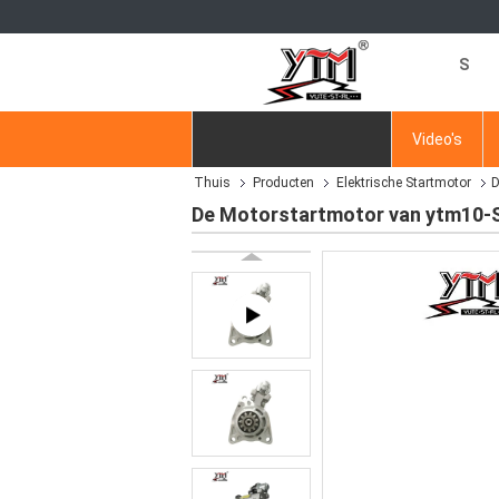
S
Thuis
Producten
Video's
Thuis
Producten
Elektrische Startmotor
D
Vraag een offerte aan
De Motorstartmotor van ytm10