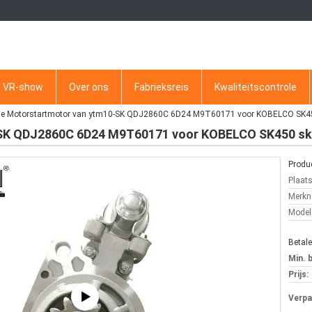
VR-show
Over ons
Fabrieksreis
Kwaliteitscontrole
e Motorstartmotor van ytm10-SK QDJ2860C 6D24 M9T60171 voor KOBELCO SK4
-SK QDJ2860C 6D24 M9T60171 voor KOBELCO SK450 sk
Produc
Plaat
Merkn
Mode
Betal
Min. 
Prijs:
Verpa