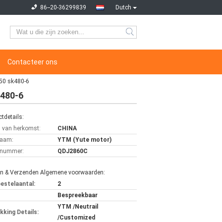
86--20-36299839
Dutch
Contacteer ons
50 sk480-6
480-6
tdetails:
s van herkomst:
CHINA
aam:
YTM (Yute motor)
lnummer:
QDJ2860C
en & Verzenden Algemene voorwaarden:
bestelaantal:
2
Bespreekbaar
YTM /Neutrail
kking Details:
/Customized