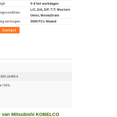
ijd:
5-8 het werkdagen
L/C, D/A, D/P, T/T, Western
ingscondities:
Union, MoneyGram
ing vermogen:
5000 PCs-Maand
Contact
K450 sk480-6
we 100%
r van Mitsubishi KOBELCO