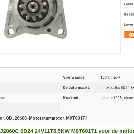
Levert
Betal
Lever
Voorwaarde:
100% nieuw
De auto maakt:
hinokobelco 6D24 S
ssen
Kwaliteit:
geteste 100%, nieu
or
QDJ2860C-Motorstartmotor
M9T60171
,
,
DJ2860C 6D24 24V11T5.5KW M9T60171 voor de moto