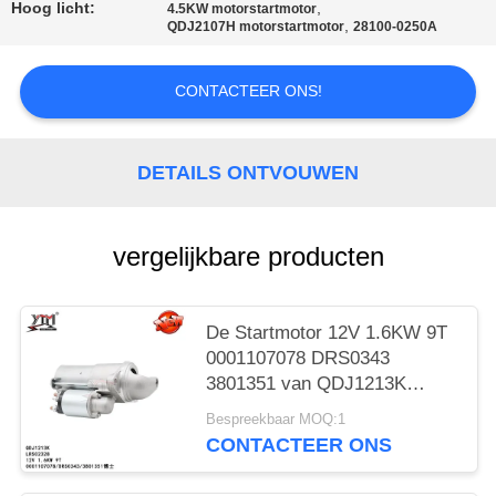
PRIVACYBELEID
Hoog licht:
,
4.5KW motorstartmotor
,
QDJ2107H motorstartmotor
28100-0250A
CONTACTEER ONS!
DETAILS ONTVOUWEN
vergelijkbare producten
De Startmotor 12V 1.6KW 9T
0001107078 DRS0343
3801351 van QDJ1213K
LRS02328 Toyota Yaris
Bespreekbaar MOQ:1
CONTACTEER ONS