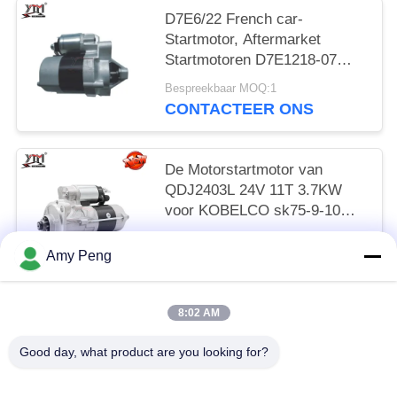
D7E6/22 French car-
Startmotor, Aftermarket
Startmotoren D7E1218-07
12V 8T 0.8KW CW
Bespreekbaar MOQ:1
CONTACTEER ONS
De Motorstartmotor van
QDJ2403L 24V 11T 3.7KW
voor KOBELCO sk75-9-10
SANY 75-9/-10/4LE2
Bespreekbaar MOQ:1
Amy Peng
CONTACTEER ONS
8:02 AM
populaire categorieën
Alle
Good day, what product are you looking for?
Motorstartmotor
Elektrische Startmotor