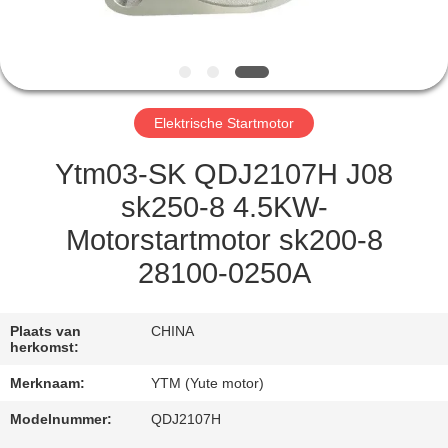
FABRIEKSREIS
KWALITEITSCONTROLE
Elektrische Startmotor
CONTACTEER
Ytm03-SK QDJ2107H J08
ONS
sk250-8 4.5KW-
Motorstartmotor sk200-8
VERZOEK
28100-0250A
OM EEN
CITAAT
Plaats van
CHINA
herkomst:
SITEMAP
Merknaam:
YTM (Yute motor)
Modelnummer:
QDJ2107H