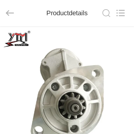
Mechanical
parts
Co.,
Productdetails
Ltd..
All
Rights
Reserved.
HUIS
PRODUCTEN
VIDEOS
VR-
SHOW
ONGEVEER
ONS