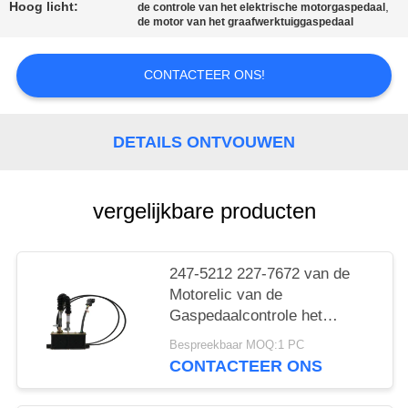
PRIVACYBELEID
Hoog licht:
,
de controle van het elektrische motorgaspedaal
de motor van het graafwerktuiggaspedaal
CONTACTEER ONS!
DETAILS ONTVOUWEN
vergelijkbare producten
247-5212 227-7672 van de
Motorelic van de
Gaspedaalcontrole het
Graafwerktuigdelen E320C
Bespreekbaar MOQ:1 PC
E312C E320D
CONTACTEER ONS