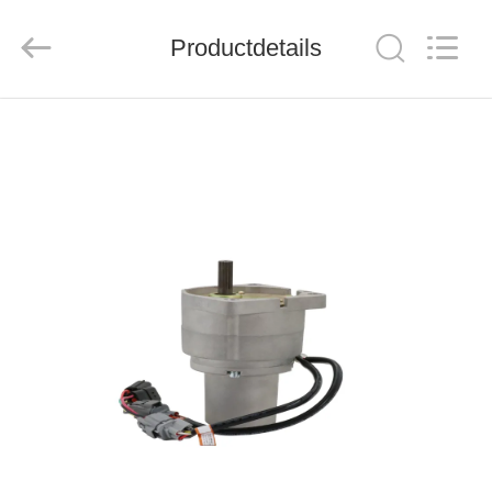
Mechanical
parts
Co.,
Productdetails
Ltd..
All
Rights
Reserved.
HUIS
PRODUCTEN
VIDEOS
VR-
SHOW
ONGEVEER
ONS