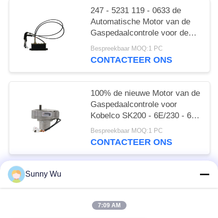
247 - 5231 119 - 0633 de
Automatische Motor van de
Gaspedaalcontrole voor de
Lijnen van E312B/van E320B
Bespreekbaar MOQ:1 PC
6
CONTACTEER ONS
100% de nieuwe Motor van de
Gaspedaalcontrole voor
Kobelco SK200 - 6E/230 - 6E
2406U197F3
Bespreekbaar MOQ:1 PC
CONTACTEER ONS
Sunny Wu
populaire categorieën
Alle
7:09 AM
Motorstartmotor
Elektrische Startmotor