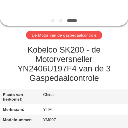
FABRIEKSREIS
KWALITEITSCONTROLE
De Motor van de gaspedaalcontrole
CONTACTEER
Kobelco SK200 - de
ONS
Motorversneller
YN2406U197F4 van de 3
VERZOEK
Gaspedaalcontrole
OM EEN
CITAAT
Plaats van
China
herkomst:
SITEMAP
Merknaam:
YTM
Modelnummer:
YM007