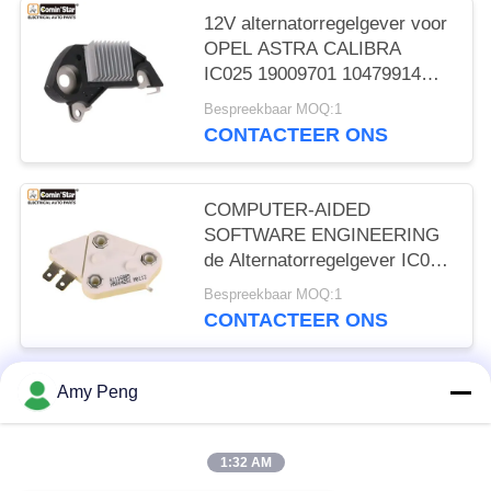
12V alternatorregelgever voor
OPEL ASTRA CALIBRA
IC025 19009701 10479914
10479947
Bespreekbaar MOQ:1
CONTACTEER ONS
COMPUTER-AIDED
SOFTWARE ENGINEERING
de Alternatorregelgever IC024
1116387 1116423 1116380
Bespreekbaar MOQ:1
van DELCO FORD
CONTACTEER ONS
Amy Peng
populaire categorieën
Alle
1:32 AM
Motorstartmotor
Elektrische Startmotor