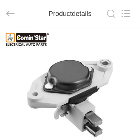
Mechanical
parts
Co.,
Productdetails
Ltd..
All
Rights
Reserved.
HUIS
PRODUCTEN
VIDEOS
VR-
SHOW
ONGEVEER
ONS