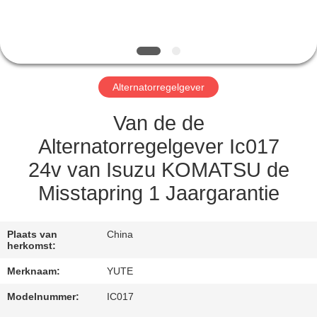
FABRIEKSREIS
KWALITEITSCONTROLE
Alternatorregelgever
CONTACTEER
Van de de
ONS
Alternatorregelgever Ic017
24v van Isuzu KOMATSU de
VERZOEK
Misstapring 1 Jaargarantie
OM EEN
CITAAT
Plaats van
China
herkomst:
SITEMAP
Merknaam:
YUTE
Modelnummer:
IC017