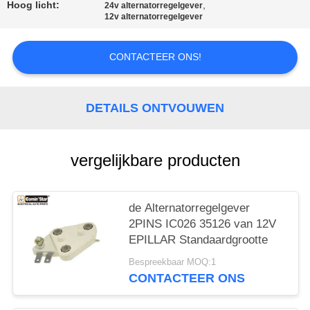
PRIVACYBELEID
Hoog licht:
,
24v alternatorregelgever
12v alternatorregelgever
CONTACTEER ONS!
DETAILS ONTVOUWEN
vergelijkbare producten
de Alternatorregelgever
2PINS IC026 35126 van 12V
EPILLAR Standaardgrootte
Bespreekbaar MOQ:1
CONTACTEER ONS