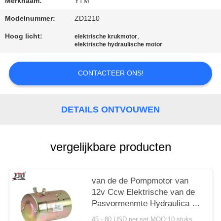
PRIVACYBELEID
Merknaam:
YTM
Modelnummer:
ZD1210
Hoog licht:
,
elektrische krukmotor
elektrische hydraulische motor
CONTACTEER ONS!
DETAILS ONTVOUWEN
vergelijkbare producten
van de de Pompmotor van
12v Ccw Elektrische van de
Pasvormenmte Hydraulica w-
8935 46-2042 MDY6203
45 - 80 USD per set MOQ:10 stuks