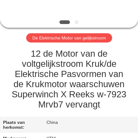
FABRIEKSREIS
KWALITEITSCONTROLE
De Elektrische Motor van gelijkstroom
CONTACTEER
12 de Motor van de
ONS
voltgelijkstroom Kruk/de
Elektrische Pasvormen van
VERZOEK
de Krukmotor waarschuwen
OM EEN
Superwinch X Reeks w-7923
CITAAT
Mrvb7 vervangt
SITEMAP
Plaats van
China
herkomst: