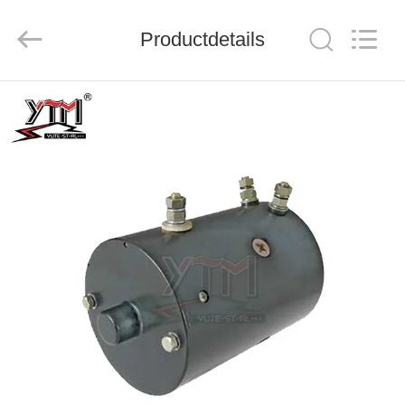
Mechanical
parts
Co.,
Productdetails
Ltd..
All
Rights
Reserved.
HUIS
PRODUCTEN
VIDEOS
VR-
SHOW
ONGEVEER
ONS