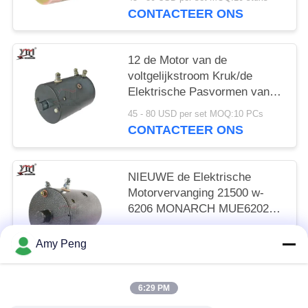
MDY6203S
CONTACTEER ONS
12 de Motor van de
voltgelijkstroom Kruk/de
Elektrische Pasvormen van
de Krukmotor waarschuwen
45 - 80 USD per set MOQ:10 PCs
Superwinch X Reeks w-7923
CONTACTEER ONS
Mrvb7 vervangt
NIEUWE de Elektrische
Motorvervanging 21500 w-
6206 MONARCH MUE6202A
van de 12 Voltkruk
45 - 80 USD per set MOQ:10 PCs
gelijkstroom
Amy Peng
CONTACTEER ONS
6:29 PM
populaire categorieën
Alle