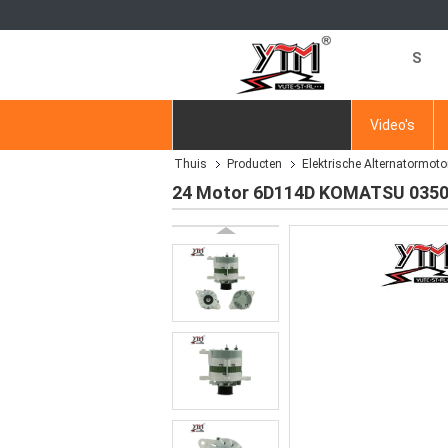
S
Thuis
Producten
Video's
Thuis
Producten
Elektrische Alternatormoto
Vraag een offerte aan
24 Motor 6D114D KOMATSU 0350004