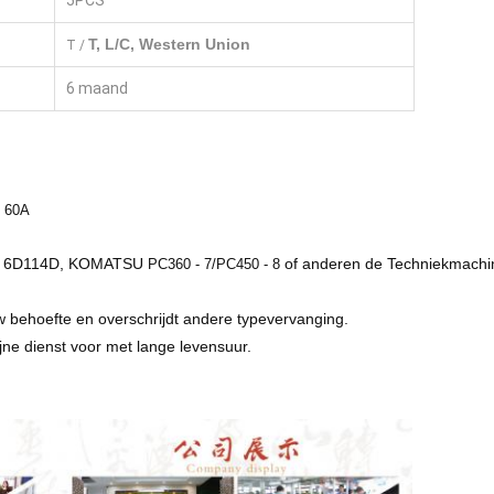
5PCS
T, L/C, Western Union
T /
6 maand
, 60A
No 6D114D, KOMATSU
of anderen de Techniekmachi
PC360 - 7/PC450 - 8
w behoefte en overschrijdt andere typevervanging.
jne dienst voor met lange levensuur.