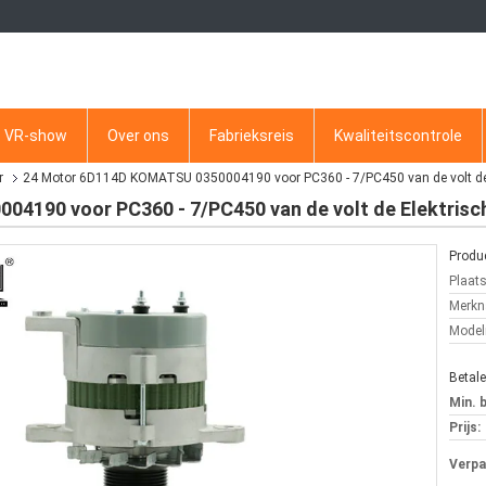
VR-show
Over ons
Fabrieksreis
Kwaliteitscontrole
r
24 Motor 6D114D KOMATSU 0350004190 voor PC360 - 7/PC450 van de volt de El
190 voor PC360 - 7/PC450 van de volt de Elektrische
Produc
Plaat
Merkn
Mode
Betal
Min. 
Prijs:
Verpa