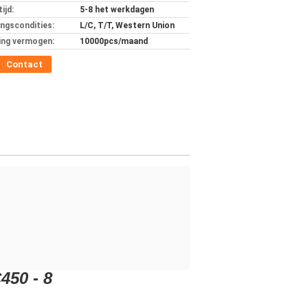
ijd:
5-8 het werkdagen
ingscondities:
L/C, T/T, Western Union
ing vermogen:
10000pcs/maand
Contact
450 - 8