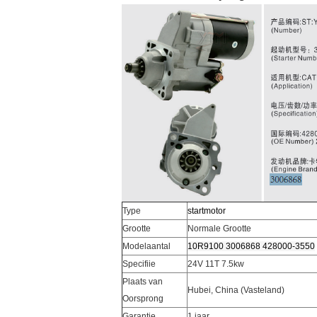
Type
startmotor
Grootte
Normale Grootte
Modelaantal
10R9100 3006868 428000-3550
Specifiie
24V 11T 7.5kw
Plaats van
Hubei, China (Vasteland)
Oorsprong
Garantie
1 jaar