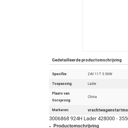
Gedetailleerde productomschrijving
Specifiie:
24V 11T 5.5KW
Toepassing:
Lader
Plaats van
China
Oorsprong:
vrachtwagenstartmo
Markeren:
3006868 924H Lader 428000 - 3550
Productomschrijving