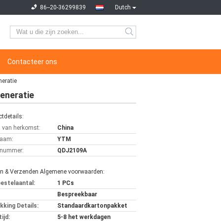
86--20-36299839
Dutch
Contacteer ons
eratie
eneratie
tdetails:
s van herkomst:
China
aam:
YTM
lnummer:
QDJ2109A
en & Verzenden Algemene voorwaarden:
bestelaantal:
1 PCs
Bespreekbaar
kking Details:
Standaardkartonpakket
ijd:
5-8 het werkdagen