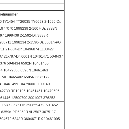
ikelnummer
0 TY1454 TY26035 TY6693 2-1595-Dr.
1977070 1998239 2-1607-Dr. 3733N
97 1998438 2-1592-Dr. 3838R
88711 1998234 2-1590-Dr. 3631n-PG
11 21-604-Dr. 10496874 1108427
37 21-787-Dr. 6601N 10461471 50-8437
376 50-8434 6592N 10461465
64 10479608 6596N 10461463
150 10465402 6585N 3675172
4 10461459 10479600 1109140
42730 RE19196 10461461 10479605
461446 12500790 3001007 376253
75116RX 3675116 3908594 SE501452
 6359n-PT 6359R 9L2507 3675117
3604672 6348R 3604671RX 10461005