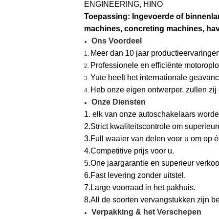
ENGINEERING, HINO
Toepassing: Ingevoerde of binnenla
machines, concreting machines, ha
Ons Voordeel
Meer dan 10 jaar productieervaringen;
1.
Professionele en efficiënte motoropl
2.
Yute heeft het internationale geavanc
3.
Heb onze eigen ontwerper, zullen zi
4.
Onze Diensten
1. elk van onze autoschakelaars worde
2.Strict kwaliteitscontrole om superieur
3.Full waaier van delen voor u om op é
4.Competitive prijs voor u.
5.One jaargarantie en superieur verkoo
6.Fast levering zonder uitstel.
7.Large voorraad in het pakhuis.
8.All de soorten vervangstukken zijn b
Verpakking & het Verschepen