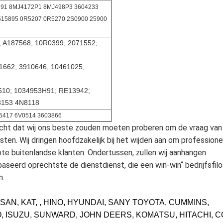
91 8MJ4172P1 8MJ498P3 3604233
515895 0R5207 0R5270 2S0900 25900
; A187568; 10R0399; 2071552;
1662; 3910646; 10461025;
510; 1034953H91; RE13942;
3153 4N8118
5417 6V0514 3603866
plicht dat wij ons beste zouden moeten proberen om de vraag va
sten. Wij dringen hoofdzakelijk bij het wijden aan om profession
ote buitenlandse klanten. Ondertussen, zullen wij aanhangen
baseerd oprechtste de dienstdienst, die een win-win“ bedrijfsfilo
n.
SAN, KAT, , HINO, HYUNDAI, SANY TOYOTA, CUMMINS,
O, ISUZU, SUNWARD, JOHN DEERS, KOMATSU, HITACHI