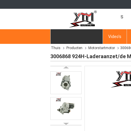
S
Thuis
Producten
Video's
Thuis
Producten
Motorstartmotor
300686
Vraag een offerte aan
3006868 924H-Laderaanzet/de Mo