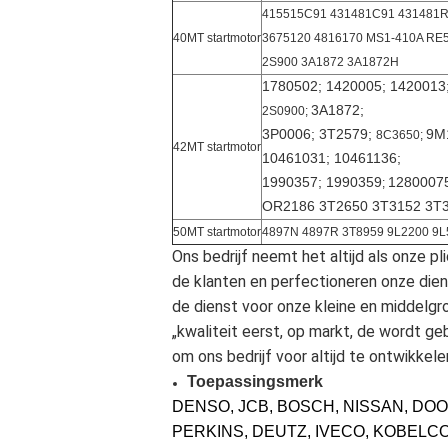
415515C91 431481C91 431481R
40MT startmotor
3675120 4816170 MS1-410A RE
2S900 3A1872 3A1872H
1780502; 1420005; 1420013
3A1872;
2S0900;
3P0006; 3T2579;
9M
8C3650;
42MT startmotor
10461031; 10461136;
1990357; 1990359
1280007
;
OR2186 3T2650 3T3152 3T
50MT startmotor
4897N 4897R 3T8959 9L2200 9L
Ons bedrijf neemt het altijd als onze 
de klanten en perfectioneren onze dien
de dienst voor onze kleine en middelgr
„kwaliteit eerst, op markt, de wordt ge
om ons bedrijf voor altijd te ontwikkele
Toepassingsmerk
DENSO, JCB, BOSCH, NISSAN, DOO
PERKINS, DEUTZ, IVECO, KOBELC