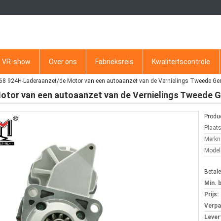
VR-show
Over ons
Fabrieksreis
Kwaliteitscontrole
8 924H-Laderaanzet/de Motor van een autoaanzet van de Vernielings Tweede Gen
tor van een autoaanzet van de Vernielings Tweede G
Produc
Plaat
Merkn
Mode
Betal
Min. 
Prijs:
Verpa
Levert