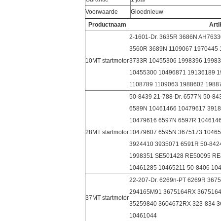
Voorwaarde
Gloednieuw
Productnaam
Art
2-1601-Dr. 3635R 3686N AH7633
3560R 3689N 1109067 1970445 
10MT startmotor
3733R 10455306 1998396 19983
10455300 10496871 19136189 19
1108789 1109063 1988602 19887
50-8439 21-788-Dr. 6577N 50-84
6589N 10461466 10479617 3918
10479616 6597N 6597R 104614
28MT startmotor
10479607 6595N 3675173 10465
3924410 3935071 6591R 50-842
1998351 SE501428 RE50095 RE
10461285 10465211 50-8406 10
22-207-Dr. 6269n-PT 6269R 36
294165M91 3675164RX 3675164
37MT startmotor
35259840 3604672RX 323-834 
10461044