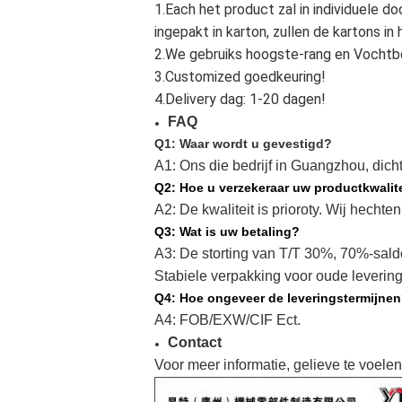
1.Each het product zal in individuele d
ingepakt in karton, zullen de kartons i
2.We gebruiks hoogste-rang en Vochtb
3.Customized goedkeuring!
4.Delivery dag: 1-20 dagen!
FAQ
Q1: Waar wordt u gevestigd?
A1: Ons die bedrijf in Guangzhou, dich
Q2: Hoe u verzekeraar uw productkwalit
A2: De kwaliteit is prioroty. Wij hechten
Q3: Wat is uw betaling?
A3: De storting van T/T 30%, 70%-saldo
Stabiele verpakking voor oude levering
Q4: Hoe ongeveer de leveringstermijne
A4: FOB/EXW/CIF Ect.
Contact
Voor meer informatie, gelieve te voelen