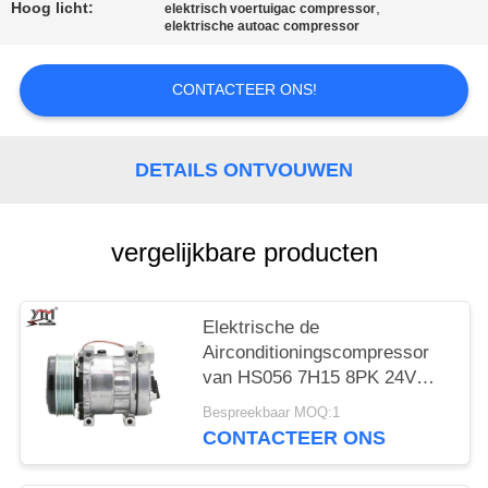
PRIVACYBELEID
Hoog licht:
,
elektrisch voertuigac compressor
elektrische autoac compressor
CONTACTEER ONS!
DETAILS ONTVOUWEN
vergelijkbare producten
Elektrische de
Airconditioningscompressor
van HS056 7H15 8PK 24V
VOOR kobelco-8 SK-8
Bespreekbaar MOQ:1
CONTACTEER ONS