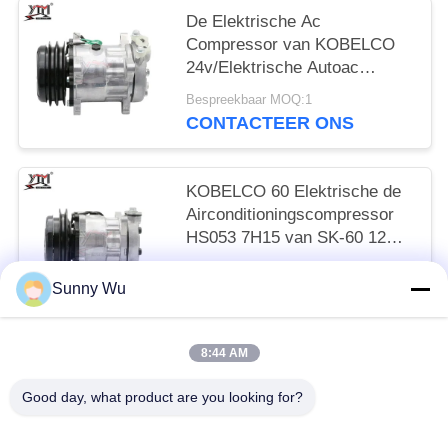
De Elektrische Ac
Compressor van KOBELCO
24v/Elektrische Autoac
Compressor HS055 7H15
Bespreekbaar MOQ:1
CONTACTEER ONS
KOBELCO 60 Elektrische de
Airconditioningscompressor
HS053 7H15 van SK-60 12V
KIEST WIEL uit
Bespreekbaar MOQ:1
Sunny Wu
CONTACTEER ONS
8:44 AM
populaire categorieën
Alle
Good day, what product are you looking for?
Motorstartmotor
Elektrische Startmotor