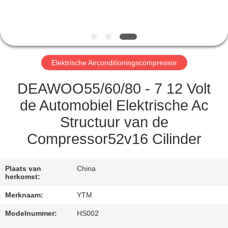
FABRIEKSREIS
KWALITEITSCONTROLE
Elektrische Airconditioningscompressor
CONTACTEER
DEAWOO55/60/80 - 7 12 Volt
ONS
de Automobiel Elektrische Ac
Structuur van de
VERZOEK
Compressor52v16 Cilinder
OM EEN
CITAAT
Plaats van
China
herkomst:
SITEMAP
Merknaam:
YTM
Modelnummer:
HS002