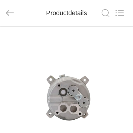
Mechanical
parts
Co.,
Productdetails
Ltd..
All
Rights
Reserved.
HUIS
PRODUCTEN
VIDEOS
VR-
SHOW
ONGEVEER
ONS